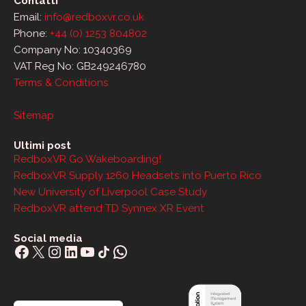
Contatti
Email:
info@redboxvr.co.uk
Phone:
+44 (0) 1253 804802
Company No: 10340369
VAT Reg No: GB249246780
Terms & Conditions
Sitemap
Ultimi post
RedboxVR Go Wakeboarding!
RedboxVR Supply 1260 Headsets into Puerto Rico
New University of Liverpool Case Study
RedboxVR attend TD Synnex XR Event
Social media
Facebook
X
Instagram
LinkedIn
YouTube
Share Icon
WhatsApp