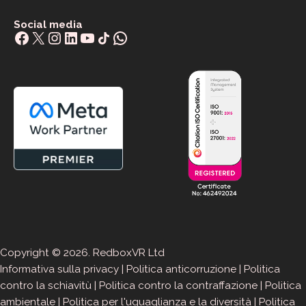
Social media
Facebook
X
Instagram
LinkedIn
YouTube
Share Icon
WhatsApp
Copyright © 2026. RedboxVR Ltd
Informativa sulla privacy
|
Politica anticorruzione
|
Politica
contro la schiavitù
|
Politica contro la contraffazione
|
Politica
ambientale
|
Politica per l'uguaglianza e la diversità
|
Politica