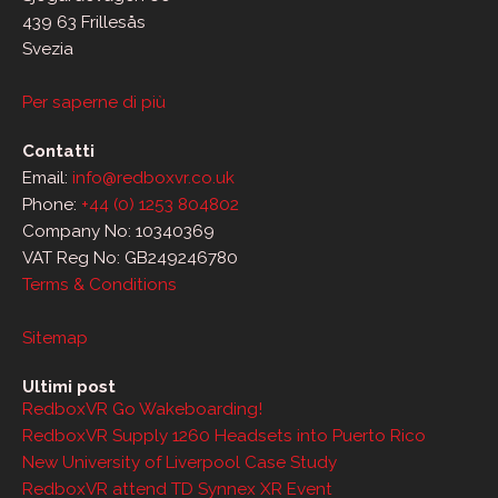
439 63 Frillesås
Svezia
Per saperne di più
Contatti
Email:
info@redboxvr.co.uk
Phone:
+44 (0) 1253 804802
Company No: 10340369
VAT Reg No: GB249246780
Terms & Conditions
Sitemap
Ultimi post
RedboxVR Go Wakeboarding!
RedboxVR Supply 1260 Headsets into Puerto Rico
New University of Liverpool Case Study
RedboxVR attend TD Synnex XR Event