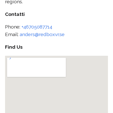
regions.
Contatti
Phone:
+46705087714
Email:
anders@redboxvr.se
Find Us