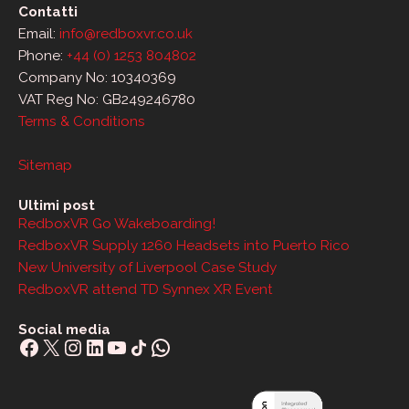
Contatti
Email:
info@redboxvr.co.uk
Phone:
+44 (0) 1253 804802
Company No: 10340369
VAT Reg No: GB249246780
Terms & Conditions
Sitemap
Ultimi post
RedboxVR Go Wakeboarding!
RedboxVR Supply 1260 Headsets into Puerto Rico
New University of Liverpool Case Study
RedboxVR attend TD Synnex XR Event
Social media
Facebook
X
Instagram
LinkedIn
YouTube
Share Icon
WhatsApp