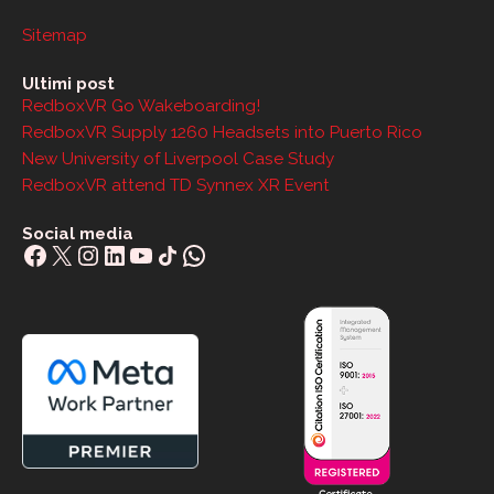
Sitemap
Ultimi post
RedboxVR Go Wakeboarding!
RedboxVR Supply 1260 Headsets into Puerto Rico
New University of Liverpool Case Study
RedboxVR attend TD Synnex XR Event
Social media
Facebook
X
Instagram
LinkedIn
YouTube
Share Icon
WhatsApp