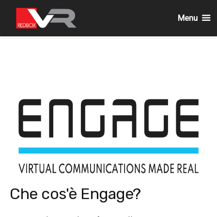
Menu
Passa
al
contenuto
Che cos'è Engage?