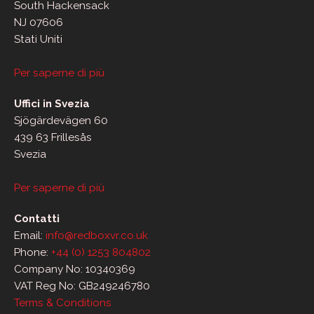
South Hackensack
NJ 07606
Stati Uniti
Per saperne di più
Uffici in Svezia
Sjögärdevägen 60
439 63 Frillesås
Svezia
Per saperne di più
Contatti
Email:
info@redboxvr.co.uk
Phone:
+44 (0) 1253 804802
Company No: 10340369
VAT Reg No: GB249246780
Terms & Conditions