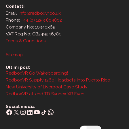
Contatti
Email:
info@redboxvr.co.uk
Phone:
+44 (0) 1253 804802
Company No: 10340369
VAT Reg No: GB249246780
Terms & Conditions
Sitemap
Ultimi post
RedboxVR Go Wakeboarding!
RedboxVR Supply 1260 Headsets into Puerto Rico
New University of Liverpool Case Study
RedboxVR attend TD Synnex XR Event
Social media
Facebook
X
Instagram
LinkedIn
YouTube
Share Icon
WhatsApp