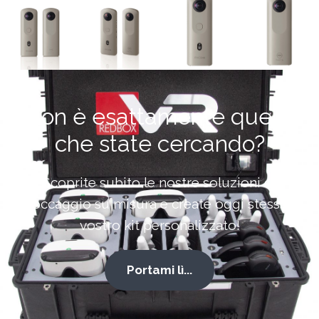
Non è esattamente quello
che state cercando?
Scoprite subito le nostre soluzioni di
stoccaggio su misura e create oggi stesso il
vostro kit personalizzato!
Portami lì...