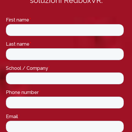
soluzioni RedboxVR.