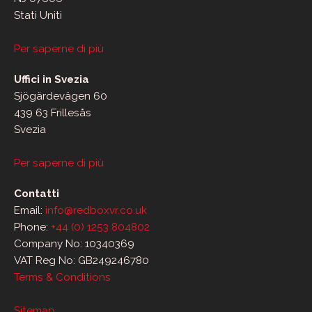
Stati Uniti
Per saperne di più
Uffici in Svezia
Sjögärdevägen 60
439 63 Frillesås
Svezia
Per saperne di più
Contatti
Email:
info@redboxvr.co.uk
Phone:
+44 (0) 1253 804802
Company No: 10340369
VAT Reg No: GB249246780
Terms & Conditions
Sitemap