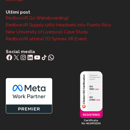
Ultimi post
RedboxVR Go Wakeboarding!
RedboxVR Supply 1260 Headsets into Puerto Rico
New University of Liverpool Case Study
RedboxVR attend TD Synnex XR Event
Social media
Facebook
X
Instagram
LinkedIn
YouTube
Share Icon
WhatsApp