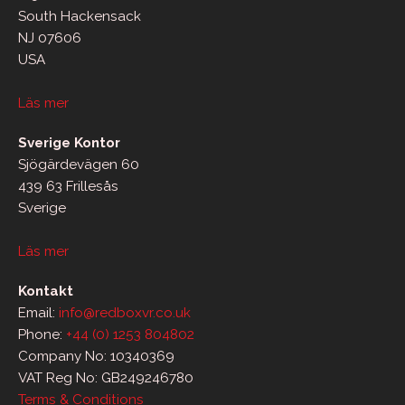
South Hackensack
NJ 07606
USA
Läs mer
Sverige Kontor
Sjögärdevägen 60
439 63 Frillesås
Sverige
Läs mer
Kontakt
Email:
info@redboxvr.co.uk
Phone:
+44 (0) 1253 804802
Company No: 10340369
VAT Reg No: GB249246780
Terms & Conditions