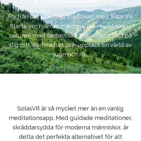
Fly från det stressiga stadslivet med SolasVR.
Starta om hjärnan med guidad meditation i
naturen med fantastiska 360°-videor. Sätt på
dig ditt VR-headset och upptäck en värld av
lugn och ro...
SolasVR är så mycket mer än en vanlig
meditationsapp. Med guidade meditationer,
skräddarsydda för moderna människor, är
detta det perfekta alternativet för att