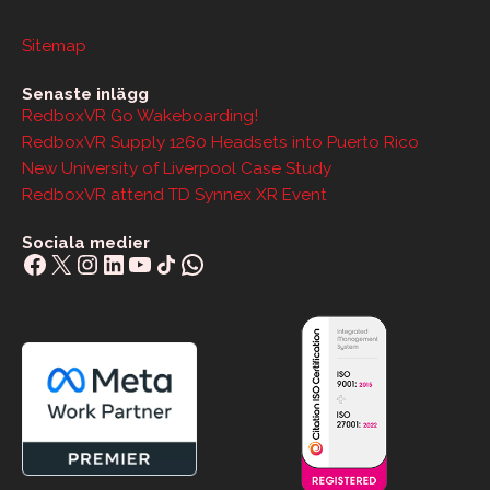
Sitemap
Senaste inlägg
RedboxVR Go Wakeboarding!
RedboxVR Supply 1260 Headsets into Puerto Rico
New University of Liverpool Case Study
RedboxVR attend TD Synnex XR Event
Sociala medier
Facebook
X
Instagram
LinkedIn
YouTube
Share Icon
WhatsApp