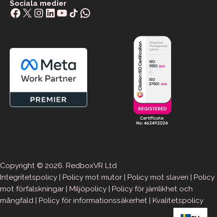
Sociala medier
Facebook
X
Instagram
LinkedIn
YouTube
Share Icon
WhatsApp
Copyright © 2026. RedboxVR Ltd
Integritetspolicy
|
Policy mot mutor
|
Policy mot slaveri
|
Policy
mot förfalskningar
|
Miljöpolicy
|
Policy för jämlikhet och
mångfald
|
Policy för informationssäkerhet
|
Kvalitetspolicy