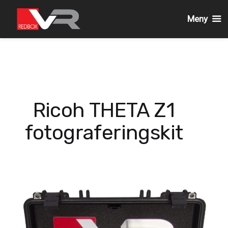
Meny
Gå
till
innehållet
Ricoh THETA Z1
fotograferingskit