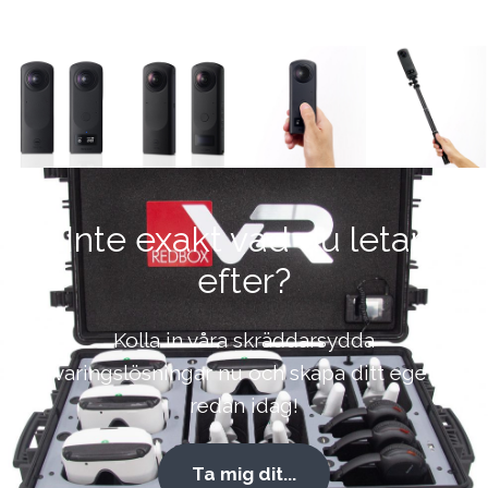
Inte exakt vad du letar
efter?
Kolla in våra skräddarsydda
förvaringslösningar nu och skapa ditt eget kit
redan idag!
Ta mig dit...