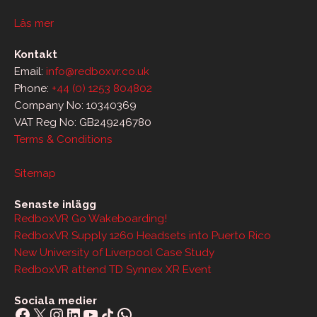
Läs mer
Kontakt
Email:
info@redboxvr.co.uk
Phone:
+44 (0) 1253 804802
Company No: 10340369
VAT Reg No: GB249246780
Terms & Conditions
Sitemap
Senaste inlägg
RedboxVR Go Wakeboarding!
RedboxVR Supply 1260 Headsets into Puerto Rico
New University of Liverpool Case Study
RedboxVR attend TD Synnex XR Event
Sociala medier
Facebook
X
Instagram
LinkedIn
YouTube
Share Icon
WhatsApp