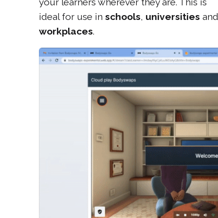
your learners wherever they are. This is
ideal for use in
schools
,
universities
an
workplaces
.