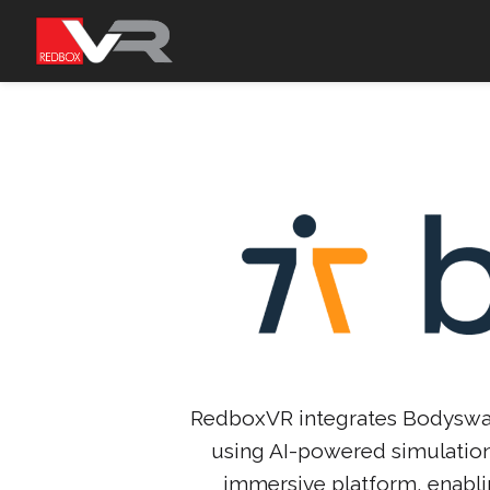
Gå
till
innehållet
RedboxVR integrates Bodyswaps 
using AI-powered simulatio
immersive platform, enabli