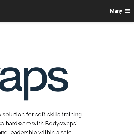
Meny
lution for soft skills training
ce hardware with Bodyswaps’
d leadership within a safe,