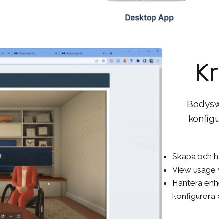
d
K
Bodysw
konfigu
Skapa och ha
View usage w
Hantera enh
konfigurera