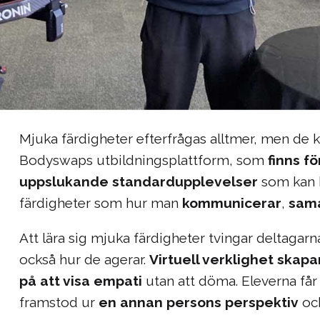
Mjuka färdigheter efterfrågas alltmer, men de ka
Bodyswaps utbildningsplattform, som
finns f
uppslukande standardupplevelser
som kan h
färdigheter som hur man
kommunicerar
,
sam
Att lära sig mjuka färdigheter tvingar deltagarna
också hur de agerar.
Virtuell verklighet skapa
på att visa empati
utan att döma. Eleverna får
framstod ur
en annan persons perspektiv
oc