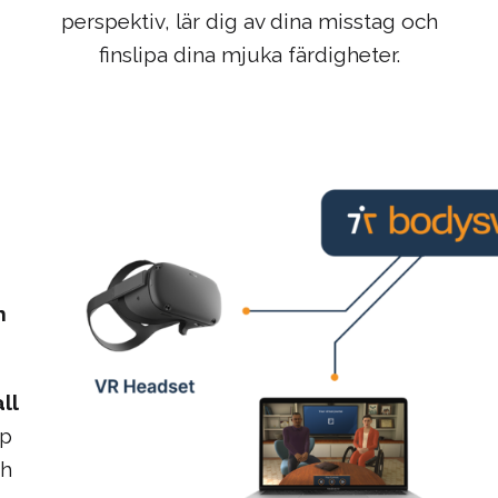
perspektiv, lär dig av dina misstag och
finslipa dina mjuka färdigheter.
h
ll
op
ch