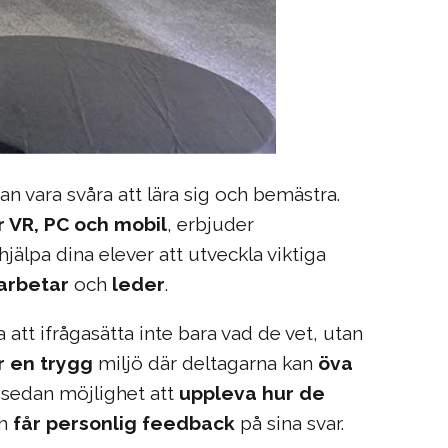
n vara svåra att lära sig och bemästra.
ör VR, PC och mobil
, erbjuder
jälpa dina elever att utveckla viktiga
arbetar
och
leder
.
 att ifrågasätta inte bara vad de vet, utan
r en trygg
miljö där deltagarna kan
öva
 sedan möjlighet att
uppleva hur de
h
får personlig feedback
på sina svar.