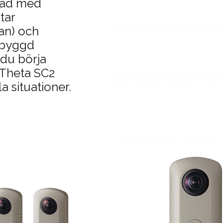
stad med
tar
an) och
inbyggd
 du börja
. Theta SC2
la situationer.