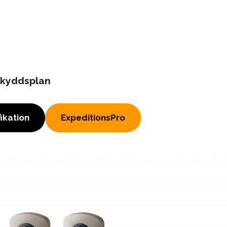
 skyddsplan
ikation
ExpeditionsPro