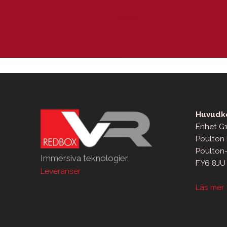
Huvudko
Enhet G1
Poulton 
Poulton
Immersiva teknologier.
FY6 8JU
Leveranser
Läs mer