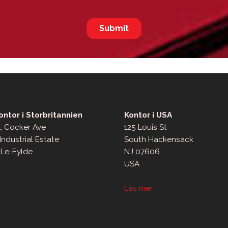
ntor i Storbritannien
Kontor i USA
, Cocker Ave
125 Louis St
Industrial Estate
South Hackensack
-Le-Fylde
NJ 07606
USA
Läs mer