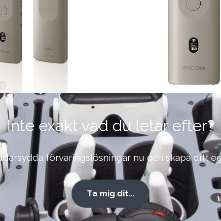
Inte exakt vad du letar efter?
äddarsydda förvaringslösningar nu och skapa ditt eg
Ta mig dit...