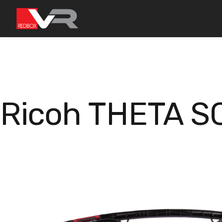
Gå
till
innehållet
Ricoh THETA SC