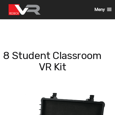
Meny
Gå
till
innehållet
8 Student Classroom
VR Kit