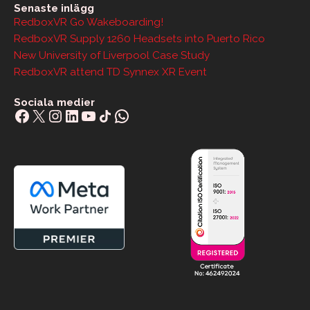
Senaste inlägg
RedboxVR Go Wakeboarding!
RedboxVR Supply 1260 Headsets into Puerto Rico
New University of Liverpool Case Study
RedboxVR attend TD Synnex XR Event
Sociala medier
Facebook
X
Instagram
LinkedIn
YouTube
Share Icon
WhatsApp