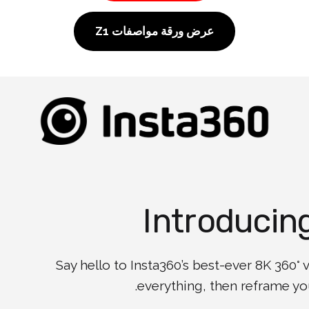
عرض ورقة مواصفات Z1
Introducin
Say hello to Insta360’s best-ever 8K 360°
everything, then reframe your