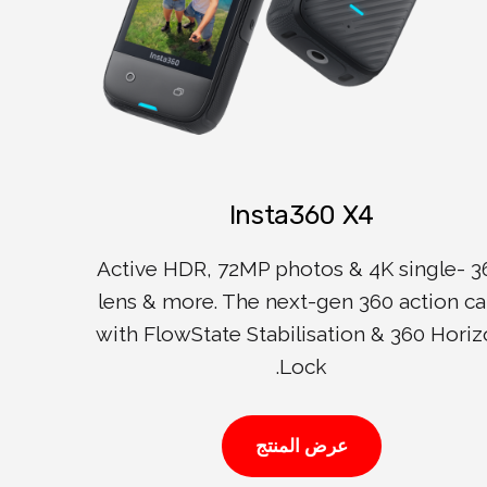
Insta360 X4
360 Active HDR, 72MP photos & 4K single-
lens & more. The next-gen 360 action c
with FlowState Stabilisation & 360 Hori
Lock.
عرض المنتج