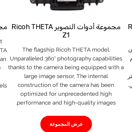
Ric
مجموعة أدوات التصوير Ricoh THETA
مجمو
Z1
t
زن
The flagship Ricoh THETA model.
ETA
Unparalleled 360° photography capabilities
can
thanks to the camera being equipped with a
e
 أكثر
large image sensor, The internal
.
construction of the camera has been
ls.
optimized for unprecedented high
performance and high-quality images.
عرض المجموعة