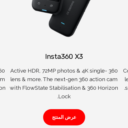
Insta360 X3
360 Active HDR, 72MP photos & 4K single-
C
am
lens & more. The next-gen 360 action cam
l
zon
with FlowState Stabilisation & 360 Horizon
s
Lock.
عرض المنتج