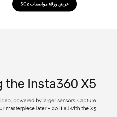
عرض ورقة مواصفات SC2
g the Insta360 X5
 video, powered by larger sensors. Capture
 masterpiece later – do it all with the X5.