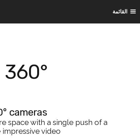
القائمة
نتقل
لى
لمحتوى
360° Cameras
0° cameras.
e space with a single push of a
 impressive video.